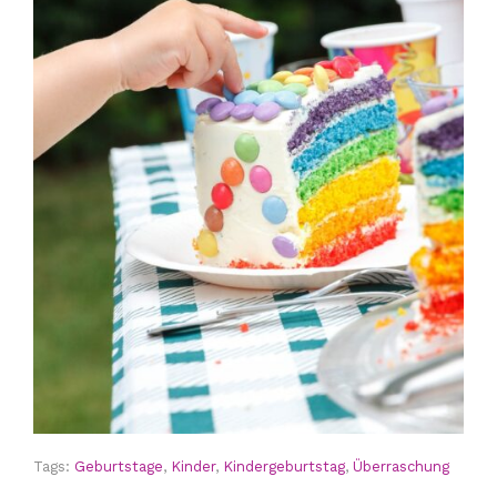
Tags:
Geburtstage
,
Kinder
,
Kindergeburtstag
,
Überraschung