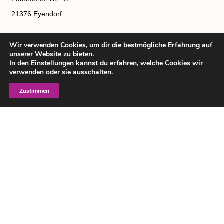
21376 Eyendorf
Wir verwenden Cookies, um dir die bestmögliche Erfahrung auf
unserer Website zu bieten.
In den
Einstellungen
kannst du erfahren, welche Cookies wir
verwenden oder sie ausschalten.
Telefonnummer:
017670498938
Zustimmen
E-Mail:
info(at)heidjeralpaka.de
Öffnungszeiten:
Montag – Freitag 8:00-17:00 Uhr