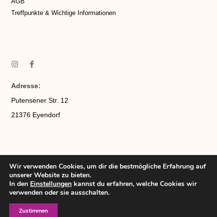
AGB
Treffpunkte & Wichtige Informationen
Adresse:
Putensener Str. 12
21376 Eyendorf
Wir verwenden Cookies, um dir die bestmögliche Erfahrung auf
Telefonnummer:
017670498938
unserer Website zu bieten.
E-Mail:
info(at)heidjeralpaka.de
In den
Einstellungen
kannst du erfahren, welche Cookies wir
verwenden oder sie ausschalten.
Öffnungszeiten:
Zustimmen
Montag – Freitag 8:00-17:00 Uhr