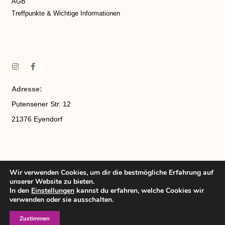
AGB
Treffpunkte & Wichtige Informationen
Adresse:
Putensener Str. 12
21376 Eyendorf
Wir verwenden Cookies, um dir die bestmögliche Erfahrung auf
Telefonnummer:
017670498938
unserer Website zu bieten.
E-Mail:
info(at)heidjeralpaka.de
In den
Einstellungen
kannst du erfahren, welche Cookies wir
verwenden oder sie ausschalten.
Öffnungszeiten:
Zustimmen
Montag – Freitag 8:00-17:00 Uhr