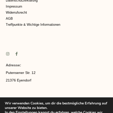
Datenschutzerklärung
Impressum
Widerrufsrecht
AGB
Treffpunkte & Wichtige Informationen
Adresse:
Putensener Str. 12
21376 Eyendorf
Wir verwenden Cookies, um dir die bestmögliche Erfahrung auf
unserer Website zu bieten.
In den
Einstellungen
kannst du erfahren, welche Cookies wir
Telefonnummer:
017670498938